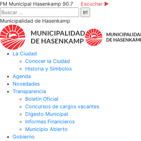
Saltar
Facebook
Instagram
YouTube
FM Municipal Hasenkamp 90.7
Escuchar ►
al
page
page
page
Buscar:
contenido
opens
opens
opens
Municipalidad de Hasenkamp
in
in
in
new
new
new
window
window
window
La Ciudad
Conocer la Ciudad
Historia y Símbolos
Agenda
Novedades
Transparencia
Boletín Oficial
Concursos de cargos vacantes
Digesto Municipal
Informes Financieros
Municipio Abierto
Gobierno