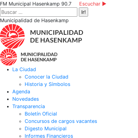
Saltar
Facebook
Instagram
YouTube
FM Municipal Hasenkamp 90.7
Escuchar ►
al
page
page
page
Buscar:
contenido
opens
opens
opens
Municipalidad de Hasenkamp
in
in
in
new
new
new
window
window
window
La Ciudad
Conocer la Ciudad
Historia y Símbolos
Agenda
Novedades
Transparencia
Boletín Oficial
Concursos de cargos vacantes
Digesto Municipal
Informes Financieros