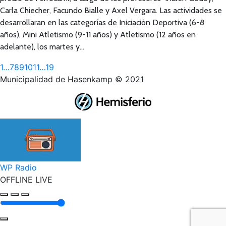
Carla Chiecher, Facundo Bialle y Axel Vergara. Las actividades se
desarrollaran en las categorías de Iniciación Deportiva (6-8
años), Mini Atletismo (9-11 años) y Atletismo (12 años en
adelante), los martes y…
1
…
7
8
9
10
11
…
19
Municipalidad de Hasenkamp © 2021
Ir
a
Tienda
WP Radio
OFFLINE
LIVE