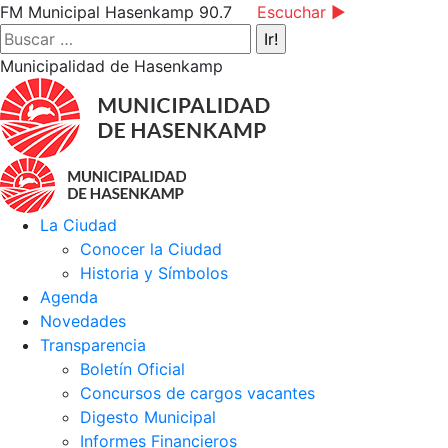
Saltar
Facebook
Instagram
YouTube
FM Municipal Hasenkamp 90.7
Escuchar ►
al
page
page
page
Buscar:
contenido
opens
opens
opens
Municipalidad de Hasenkamp
in
in
in
new
new
new
window
window
window
La Ciudad
Conocer la Ciudad
Historia y Símbolos
Agenda
Novedades
Transparencia
Boletín Oficial
Concursos de cargos vacantes
Digesto Municipal
Informes Financieros