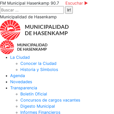
Saltar
Facebook
Instagram
YouTube
FM Municipal Hasenkamp 90.7
Escuchar ►
al
page
page
page
Buscar:
contenido
opens
opens
opens
Municipalidad de Hasenkamp
in
in
in
new
new
new
window
window
window
La Ciudad
Conocer la Ciudad
Historia y Símbolos
Agenda
Novedades
Transparencia
Boletín Oficial
Concursos de cargos vacantes
Digesto Municipal
Informes Financieros