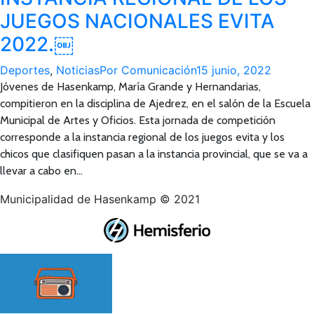
JUEGOS NACIONALES EVITA
2022.￼
Deportes
,
Noticias
Por
Comunicación
15 junio, 2022
Jóvenes de Hasenkamp, María Grande y Hernandarias,
compitieron en la disciplina de Ajedrez, en el salón de la Escuela
Municipal de Artes y Oficios. Esta jornada de competición
corresponde a la instancia regional de los juegos evita y los
chicos que clasifiquen pasan a la instancia provincial, que se va a
llevar a cabo en…
Municipalidad de Hasenkamp © 2021
Ir
a
Tienda