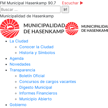
Saltar
Facebook
Instagram
YouTube
FM Municipal Hasenkamp 90.7
Escuchar ►
al
page
page
page
Buscar:
contenido
opens
opens
opens
Municipalidad de Hasenkamp
in
in
in
new
new
new
window
window
window
La Ciudad
Conocer la Ciudad
Historia y Símbolos
Agenda
Novedades
Transparencia
Boletín Oficial
Concursos de cargos vacantes
Digesto Municipal
Informes Financieros
Municipio Abierto
Gobierno