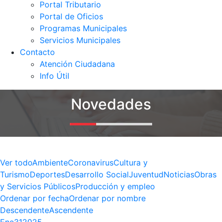
Portal Tributario
Portal de Oficios
Programas Municipales
Servicios Municipales
Contacto
Atención Ciudadana
Info Útil
Novedades
Ver todo
Ambiente
Coronavirus
Cultura y
Turismo
Deportes
Desarrollo Social
Juventud
Noticias
Obras
y Servicios Públicos
Producción y empleo
Ordenar por fecha
Ordenar por nombre
Descendente
Ascendente