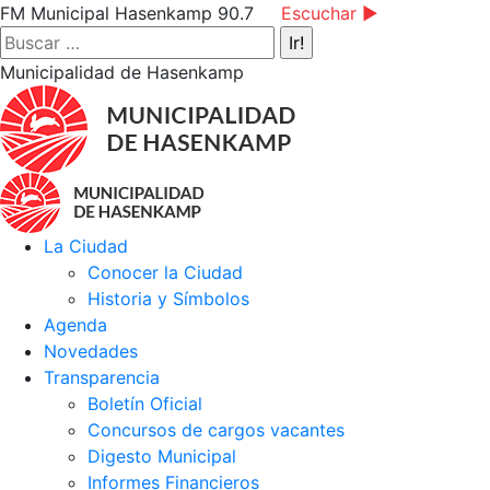
Saltar
Facebook
Instagram
YouTube
FM Municipal Hasenkamp 90.7
Escuchar ►
al
page
page
page
Buscar:
contenido
opens
opens
opens
Municipalidad de Hasenkamp
in
in
in
new
new
new
window
window
window
La Ciudad
Conocer la Ciudad
Historia y Símbolos
Agenda
Novedades
Transparencia
Boletín Oficial
Concursos de cargos vacantes
Digesto Municipal
Informes Financieros