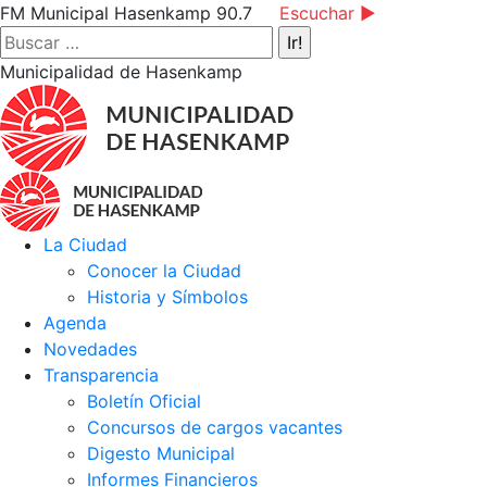
Saltar
Facebook
Instagram
YouTube
FM Municipal Hasenkamp 90.7
Escuchar ►
al
page
page
page
Buscar:
contenido
opens
opens
opens
Municipalidad de Hasenkamp
in
in
in
new
new
new
window
window
window
La Ciudad
Conocer la Ciudad
Historia y Símbolos
Agenda
Novedades
Transparencia
Boletín Oficial
Concursos de cargos vacantes
Digesto Municipal
Informes Financieros