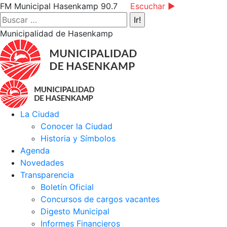
Saltar
Facebook
Instagram
YouTube
FM Municipal Hasenkamp 90.7
Escuchar ►
al
page
page
page
Buscar:
contenido
opens
opens
opens
Municipalidad de Hasenkamp
in
in
in
new
new
new
window
window
window
La Ciudad
Conocer la Ciudad
Historia y Símbolos
Agenda
Novedades
Transparencia
Boletín Oficial
Concursos de cargos vacantes
Digesto Municipal
Informes Financieros