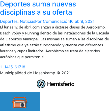
Deportes suma nuevas
disciplinas a su oferta
Deportes
,
Noticias
Por
Comunicación
10 abril, 2021
El lunes 12 de abril comienzan a dictarse clases de Aerobismo,
Beach Vóley y Running dentro de las instalaciones de la Escuela
de Deportes Municipal. Las mismas se suman a las disciplinas de
atletismo que ya están funcionando y cuenta con diferentes
horarios y cupos limitados. Aerobismo se trata de ejercicios
aeróbicos que permiten el…
1
…
14
15
16
17
18
Municipalidad de Hasenkamp © 2021
Ir
a
Tienda