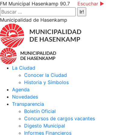
Saltar
Facebook
Instagram
YouTube
FM Municipal Hasenkamp 90.7
Escuchar ►
al
page
page
page
Buscar:
contenido
opens
opens
opens
Municipalidad de Hasenkamp
in
in
in
new
new
new
window
window
window
La Ciudad
Conocer la Ciudad
Historia y Símbolos
Agenda
Novedades
Transparencia
Boletín Oficial
Concursos de cargos vacantes
Digesto Municipal
Informes Financieros