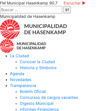
Saltar
Facebook
Instagram
YouTube
FM Municipal Hasenkamp 90.7
Escuchar ►
al
page
page
page
Buscar:
contenido
opens
opens
opens
Municipalidad de Hasenkamp
in
in
in
new
new
new
window
window
window
La Ciudad
Conocer la Ciudad
Historia y Símbolos
Agenda
Novedades
Transparencia
Boletín Oficial
Concursos de cargos vacantes
Digesto Municipal
Informes Financieros