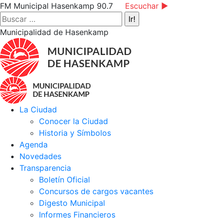
Saltar
Facebook
Instagram
YouTube
FM Municipal Hasenkamp 90.7
Escuchar ►
al
page
page
page
Buscar:
contenido
opens
opens
opens
Municipalidad de Hasenkamp
in
in
in
new
new
new
window
window
window
La Ciudad
Conocer la Ciudad
Historia y Símbolos
Agenda
Novedades
Transparencia
Boletín Oficial
Concursos de cargos vacantes
Digesto Municipal
Informes Financieros