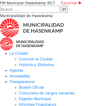
Saltar
Facebook
Instagram
YouTube
FM Municipal Hasenkamp 90.7
Escuchar ►
al
page
page
page
Buscar:
contenido
opens
opens
opens
Municipalidad de Hasenkamp
in
in
in
new
new
new
window
window
window
La Ciudad
Conocer la Ciudad
Historia y Símbolos
Agenda
Novedades
Transparencia
Boletín Oficial
Concursos de cargos vacantes
Digesto Municipal
Informes Financieros