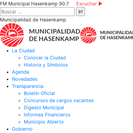
Saltar
Facebook
Instagram
YouTube
FM Municipal Hasenkamp 90.7
Escuchar ►
al
page
page
page
Buscar:
contenido
opens
opens
opens
Municipalidad de Hasenkamp
in
in
in
new
new
new
window
window
window
La Ciudad
Conocer la Ciudad
Historia y Símbolos
Agenda
Novedades
Transparencia
Boletín Oficial
Concursos de cargos vacantes
Digesto Municipal
Informes Financieros
Municipio Abierto
Gobierno