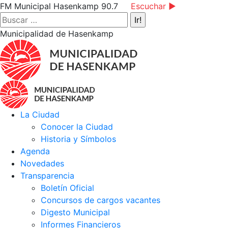
Saltar
Facebook
Instagram
YouTube
FM Municipal Hasenkamp 90.7
Escuchar ►
al
page
page
page
Buscar:
contenido
opens
opens
opens
Municipalidad de Hasenkamp
in
in
in
new
new
new
window
window
window
La Ciudad
Conocer la Ciudad
Historia y Símbolos
Agenda
Novedades
Transparencia
Boletín Oficial
Concursos de cargos vacantes
Digesto Municipal
Informes Financieros