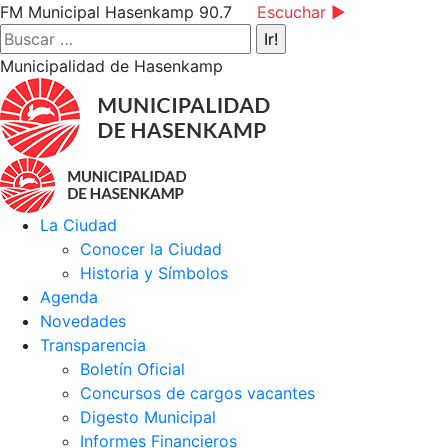
Saltar
Facebook
Instagram
YouTube
FM Municipal Hasenkamp 90.7
Escuchar ►
al
page
page
page
Buscar:
contenido
opens
opens
opens
Municipalidad de Hasenkamp
in
in
in
new
new
new
window
window
window
La Ciudad
Conocer la Ciudad
Historia y Símbolos
Agenda
Novedades
Transparencia
Boletín Oficial
Concursos de cargos vacantes
Digesto Municipal
Informes Financieros