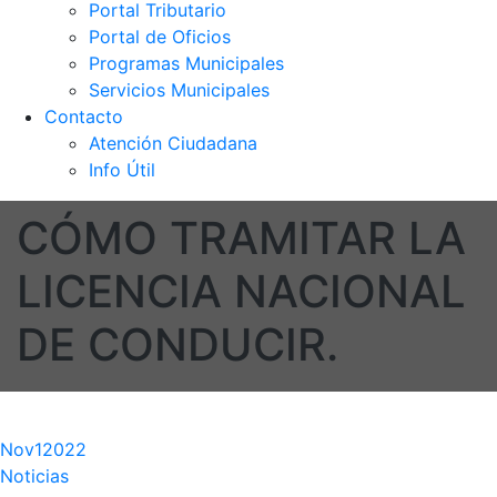
Portal Tributario
Portal de Oficios
Programas Municipales
Servicios Municipales
Contacto
Atención Ciudadana
Info Útil
CÓMO TRAMITAR LA
LICENCIA NACIONAL
DE CONDUCIR.
Nov
1
2022
Noticias