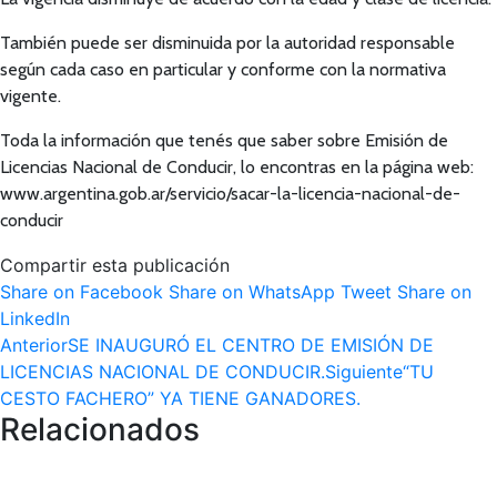
También puede ser disminuida por la autoridad responsable
según cada caso en particular y conforme con la normativa
vigente.
Toda la información que tenés que saber sobre Emisión de
Licencias Nacional de Conducir, lo encontras en la página web:
www.argentina.gob.ar/servicio/sacar-la-licencia-nacional-de-
conducir
Compartir esta publicación
Share
Share
Share
Share on Facebook
Share on WhatsApp
Tweet
Share on
Share
on
on
on
LinkedIn
Navegación
Publicación
on
Facebook
WhatsApp
Twitter
Anterior
SE INAUGURÓ EL CENTRO DE EMISIÓN DE
anterior:
LinkedIn
Publicació
LICENCIAS NACIONAL DE CONDUCIR.
Siguiente
“TU
entre
siguiente:
CESTO FACHERO” YA TIENE GANADORES.
Relacionados
publicaciones