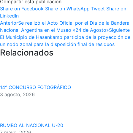
Compartir esta publicación
Share
Share
Share
Share on Facebook
Share on WhatsApp
Tweet
Share on
Share
on
on
on
LinkedIn
Navegación
Publicación
on
Facebook
WhatsApp
Twitter
Anterior
Se realizó el Acto Oficial por el Día de la Bandera
anterior:
LinkedIn
P
Nacional Argentina en el Museo «24 de Agosto»
Siguiente
entre
s
El Municipio de Hasenkamp participa de la proyección de
publicaciones
un nodo zonal para la disposición final de residuos
Relacionados
14° CONCURSO FOTOGRÁFICO
3 agosto, 2026
RUMBO AL NACIONAL U-20
7 mayo, 2026