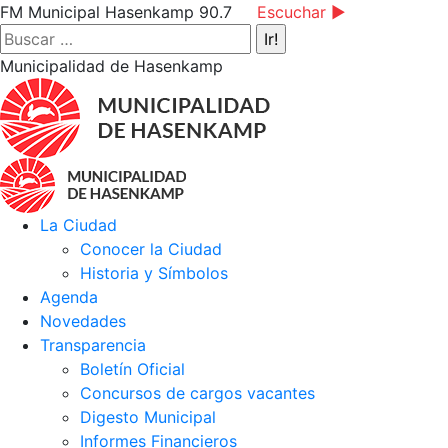
Saltar
Facebook
Instagram
YouTube
FM Municipal Hasenkamp 90.7
Escuchar ►
al
page
page
page
Buscar:
contenido
opens
opens
opens
Municipalidad de Hasenkamp
in
in
in
new
new
new
window
window
window
La Ciudad
Conocer la Ciudad
Historia y Símbolos
Agenda
Novedades
Transparencia
Boletín Oficial
Concursos de cargos vacantes
Digesto Municipal
Informes Financieros